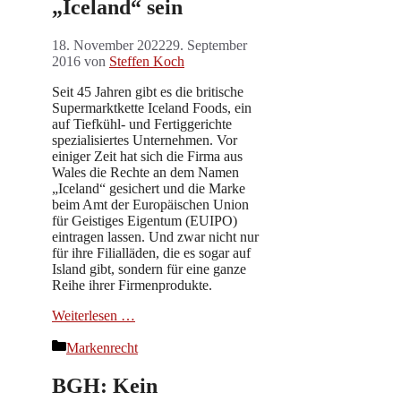
„Iceland“ sein
18. November 2022
29. September
2016
von
Steffen Koch
Seit 45 Jahren gibt es die britische
Supermarktkette Iceland Foods, ein
auf Tiefkühl- und Fertiggerichte
spezialisiertes Unternehmen. Vor
einiger Zeit hat sich die Firma aus
Wales die Rechte an dem Namen
„Iceland“ gesichert und die Marke
beim Amt der Europäischen Union
für Geistiges Eigentum (EUIPO)
eintragen lassen. Und zwar nicht nur
für ihre Filialläden, die es sogar auf
Island gibt, sondern für eine ganze
Reihe ihrer Firmenprodukte.
Weiterlesen …
Kategorien
Markenrecht
BGH: Kein