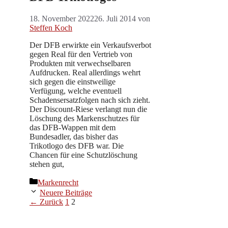
18. November 2022
26. Juli 2014
von
Steffen Koch
Der DFB erwirkte ein Verkaufsverbot
gegen Real für den Vertrieb von
Produkten mit verwechselbaren
Aufdrucken. Real allerdings wehrt
sich gegen die einstweilige
Verfügung, welche eventuell
Schadensersatzfolgen nach sich zieht.
Der Discount-Riese verlangt nun die
Löschung des Markenschutzes für
das DFB-Wappen mit dem
Bundesadler, das bisher das
Trikotlogo des DFB war. Die
Chancen für eine Schutzlöschung
stehen gut,
Kategorien
Markenrecht
Neuere Beiträge
Seite
Seite
←
Zurück
1
2