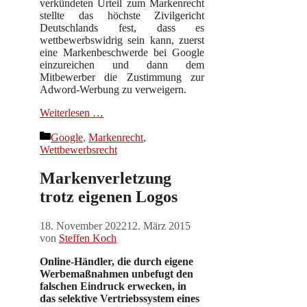
verkündeten Urteil zum Markenrecht
stellte das höchste Zivilgericht
Deutschlands fest, dass es
wettbewerbswidrig sein kann, zuerst
eine Markenbeschwerde bei Google
einzureichen und dann dem
Mitbewerber die Zustimmung zur
Adword-Werbung zu verweigern.
Weiterlesen …
Kategorien
Google
,
Markenrecht
,
Wettbewerbsrecht
Markenverletzung
trotz eigenen Logos
18. November 2022
12. März 2015
von
Steffen Koch
Online-Händler, die durch eigene
Werbemaßnahmen unbefugt den
falschen Eindruck erwecken, in
das selektive Vertriebssystem eines