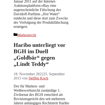
Januar 2011 auf der Internet-
Auktionsplattform eBay eine
augenscheinliche Fälschung des
Davidoff-Parfüms „Hot Water“
entdeckt und diese dort zum Zwecke
der Verfolgung der Produktfälschung
ersteigert.
Kategorien
Markenrecht
Haribo unterliegt vor
BGH im Duell
„Goldbär“ gegen
„Lindt Teddy“
18. November 2022
25. September
2015
von
Steffen Koch
Der für Marken- und
Wettbewerbsrecht zuständige 1.
Zivilsenat des BGH entschied als
Revisionsgericht den seit mehreren
Jahren anhängigen Rechtstreit Haribo