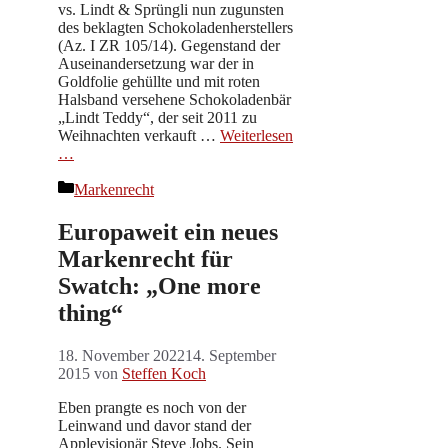
vs. Lindt & Sprüngli nun zugunsten
des beklagten Schokoladenherstellers
(Az. I ZR 105/14). Gegenstand der
Auseinandersetzung war der in
Goldfolie gehüllte und mit roten
Halsband versehene Schokoladenbär
„Lindt Teddy“, der seit 2011 zu
Weihnachten verkauft …
Weiterlesen
…
Kategorien
Markenrecht
Europaweit ein neues
Markenrecht für
Swatch: „One more
thing“
18. November 2022
14. September
2015
von
Steffen Koch
Eben prangte es noch von der
Leinwand und davor stand der
Applevisionär Steve Jobs. Sein