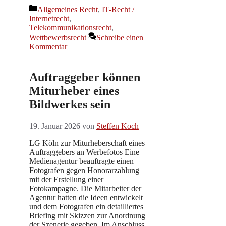
Kategorien
Allgemeines Recht
,
IT-Recht /
Internetrecht
,
Telekommunikationsrecht
,
Wettbewerbsrecht
Schreibe einen
Kommentar
Auftraggeber können
Miturheber eines
Bildwerkes sein
19. Januar 2026
von
Steffen Koch
LG Köln zur Miturheberschaft eines
Auftraggebers an Werbefotos Eine
Medienagentur beauftragte einen
Fotografen gegen Honorarzahlung
mit der Erstellung einer
Fotokampagne. Die Mitarbeiter der
Agentur hatten die Ideen entwickelt
und dem Fotografen ein detailliertes
Briefing mit Skizzen zur Anordnung
der Szenerie gegeben. Im Anschluss