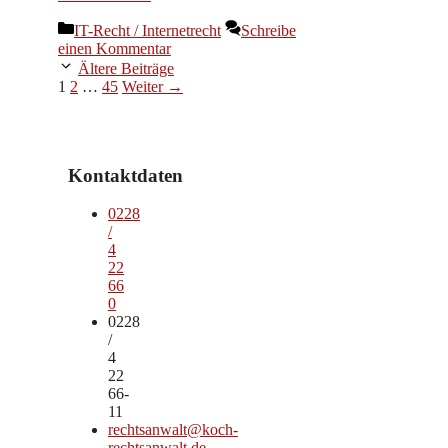
Kategorien
IT-Recht / Internetrecht
Schreibe
einen Kommentar
Ältere Beiträge
Seite
Seite
Seite
1
2
…
45
Weiter
→
Kontaktdaten
0228
/
4
22
66
0
0228
/
4
22
66-
11
rechtsanwalt@koch-
rechtsanwalt.de