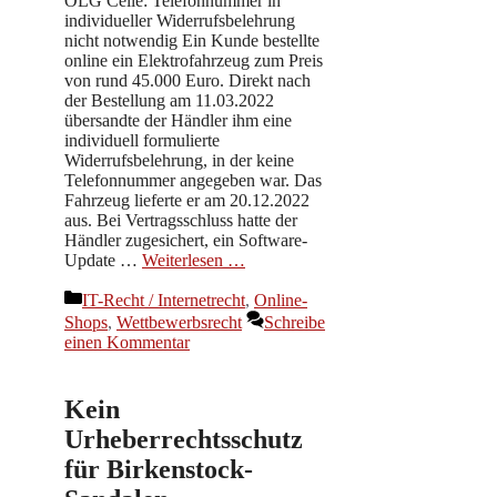
OLG Celle: Telefonnummer in
individueller Widerrufsbelehrung
nicht notwendig Ein Kunde bestellte
online ein Elektrofahrzeug zum Preis
von rund 45.000 Euro. Direkt nach
der Bestellung am 11.03.2022
übersandte der Händler ihm eine
individuell formulierte
Widerrufsbelehrung, in der keine
Telefonnummer angegeben war. Das
Fahrzeug lieferte er am 20.12.2022
aus. Bei Vertragsschluss hatte der
Händler zugesichert, ein Software-
Update …
Weiterlesen …
Kategorien
IT-Recht / Internetrecht
,
Online-
Shops
,
Wettbewerbsrecht
Schreibe
einen Kommentar
Kein
Urheberrechtsschutz
für Birkenstock-