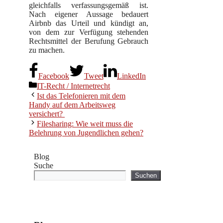
gleichfalls verfassungsgemäß ist.
Nach eigener Aussage bedauert
Airbnb das Urteil und kündigt an,
von dem zur Verfügung stehenden
Rechtsmittel der Berufung Gebrauch
zu machen.
Facebook
Tweet
LinkedIn
Kategorien
IT-Recht / Internetrecht
Ist das Telefonieren mit dem
Handy auf dem Arbeitsweg
versichert?
Filesharing: Wie weit muss die
Belehrung von Jugendlichen gehen?
Blog
Suche
Suchen