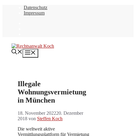
Zum
Datenschutz
Inhalt
Impressum
springen
Menü
Illegale
Wohnungsvermietung
in München
18. November 2022
20. Dezember
2018
von
Steffen Koch
Die weltweit aktive
Vermittlungsplattform für Vermietung