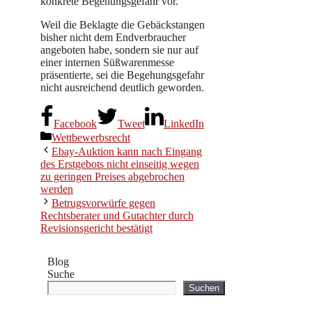
konkrete Begehungsgefahr vor.
Weil die Beklagte die Gebäckstangen
bisher nicht dem Endverbraucher
angeboten habe, sondern sie nur auf
einer internen Süßwarenmesse
präsentierte, sei die Begehungsgefahr
nicht ausreichend deutlich geworden.
Facebook
Tweet
LinkedIn
Kategorien
Wettbewerbsrecht
Ebay-Auktion kann nach Eingang
des Erstgebots nicht einseitig wegen
zu geringen Preises abgebrochen
werden
Betrugsvorwürfe gegen
Rechtsberater und Gutachter durch
Revisionsgericht bestätigt
Blog
Suche
Suchen